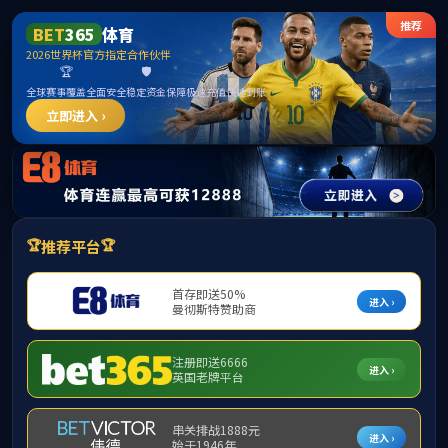
PA捕鱼(中国区)股份有限公司-官方网站
网站首页
集团综述
集团风采