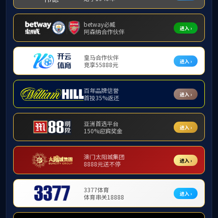
首页
>>
集团综述
>>
组织
集团综述
集团本部设15个本
管理部、供水调度部
集团公司现有基层单
领导介绍
外营业分公司、南岗
抢修分公司；独立法
组织机构
直属单位6个：信息中
集团简介
供水信息