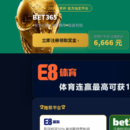
网站首页
集团综述
集团风采