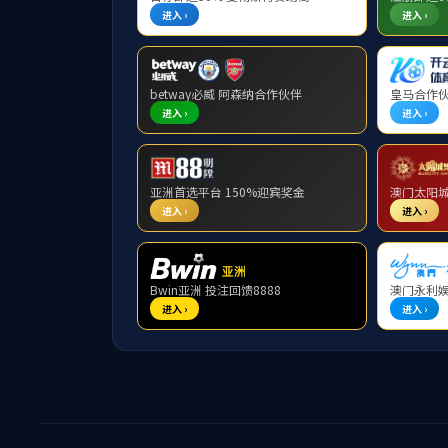
首页
>>
通知公告
通知公告
供水信息
“百年工运情 活···
pa捕鱼官方网站集团