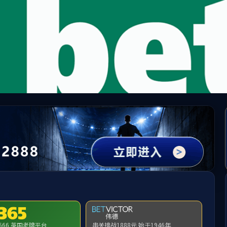
PA捕鱼(中国区)股份有限公司-官方网站
集团动态
党建先锋
党风廉政建设
通知