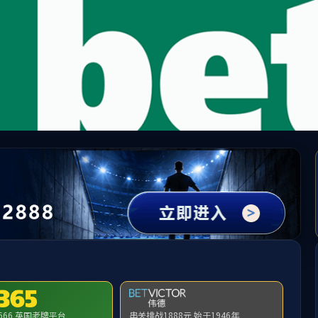
PA捕鱼(中国区)股份有限公司-官方网站
集团动态
党建先锋
党风廉政建设
通知