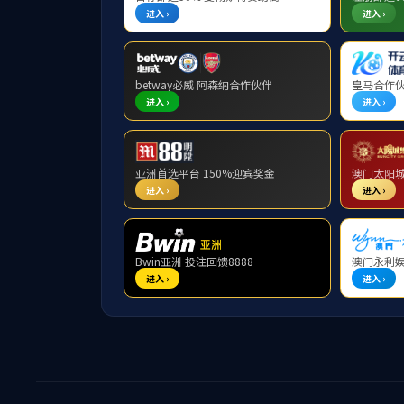
首页
>>
集团动态
>>
供水
集团动态
供水信息
10月13日，pa
排水信息
出席会议并讲话，
供水信息