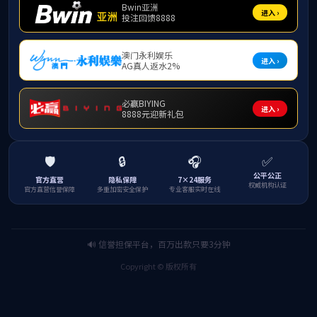
“百年工运情 活···
pa捕鱼官方网站集团
入选荣耀···
从规划到破冰的改···
pa捕鱼官方网站集团
举办20···
为进一步提升极端
家沟流域排水分公
本次演练模拟泵站